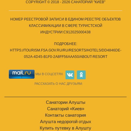
COPYRIGHT © 2018 - 2026 САНАТОРИЙ "КИЕВ"
НОМЕР РЕЕСТРОВОЙ ЗАПИСИ В ЕДИНОМ РЕЕСТРЕ ОБЪЕКТОВ
КЛАССИФИКАЦИИ В СФЕРЕ ТУРИСТСКОЙ
ИНДУСТРИИ:С912025000438
ПОДРОБНЕЕ:
HTTPS://TOURISM.FSA.GOV.RU/RU/RESORTS/HOTELS/DD4846DE-
052A-4D45-B1F0-2A8FF56AAA50/ABOUT-RESORT
МЫ В СОЦСЕТЯХ
РАССКАЗАТЬ О НАС ДРУЗЬЯМ:
Санатории Алушты
Санаторий «Киев»
Контакты санатория
Алушта недорогой отдых
Купить путевку в Алушту