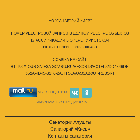
АО "САНАТОРИЙ КИЕВ"
НОМЕР РЕЕСТРОВОЙ ЗАПИСИ В ЕДИНОМ РЕЕСТРЕ ОБЪЕКТОВ
КЛАССИФИКАЦИИ В СФЕРЕ ТУРИСТСКОЙ
ИНДУСТРИИ:С912025000438
ССЫЛКА НА САЙТ:
HTTPS://TOURISM.FSA.GOV.RU/RU/RESORTS/HOTELS/DD4846DE-
052A-4D45-B1F0-2A8FF56AAA50/ABOUT-RESORT
МЫ В СОЦСЕТЯХ
РАССКАЗАТЬ О НАС ДРУЗЬЯМ:
Санатории Алушты
Санаторий «Киев»
Контакты санатория