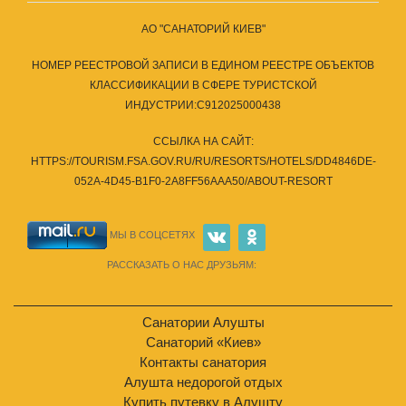
АО "САНАТОРИЙ КИЕВ"
НОМЕР РЕЕСТРОВОЙ ЗАПИСИ В ЕДИНОМ РЕЕСТРЕ ОБЪЕКТОВ
КЛАССИФИКАЦИИ В СФЕРЕ ТУРИСТСКОЙ
ИНДУСТРИИ:С912025000438
ССЫЛКА НА САЙТ:
HTTPS://TOURISM.FSA.GOV.RU/RU/RESORTS/HOTELS/DD4846DE-
052A-4D45-B1F0-2A8FF56AAA50/ABOUT-RESORT
МЫ В СОЦСЕТЯХ
РАССКАЗАТЬ О НАС ДРУЗЬЯМ:
Санатории Алушты
Санаторий «Киев»
Контакты санатория
Алушта недорогой отдых
Купить путевку в Алушту