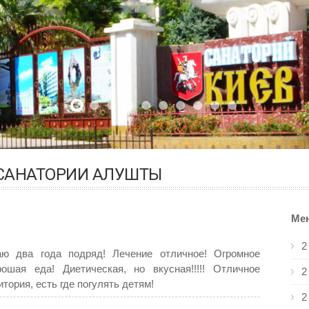
 САНАТОРИИ АЛУШТЫ
Ме
2
аю два года подряд! Лечение отличное! Огромное
ошая еда! Диетическая, но вкусная!!!!! Отличное
2
тория, есть где погулять детям!
2