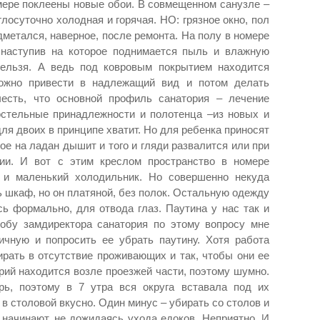
омере поклеены новые обои. В совмещенном санузле –
глосуточно холодная и горячая. НО: грязное окно, пол
метался, наверное, после ремонта. На полу в номере
 наступив на которое поднимается пыль и влажную
нельзя. А ведь под ковровым покрытием находится
можно привести в надлежащий вид и потом делать
есть, что основной профиль санатория – лечение
стельные принадлежности и полотенца –из новых и
для двоих в принципе хватит. Но для ребенка приносят
ое на ладан дышит и того и гляди развалится или при
ии. И вот с этим креслом пространство в номере
р и маленький холодильник. Но совершенно некуда
ть шкаф, но он платяной, без полок. Остальную одежду
ь формально, для отвода глаз. Паутина у нас так и
обу замдиректора санатория по этому вопросу мне
чную и попросить ее убрать паутину. Хотя работа
ирать в отсутствие проживающих и так, чтобы они ее
рий находится возле проезжей части, поэтому шумно.
рь, поэтому в 7 утра вся округа вставала под их
 в столовой вкусно. Один минус – убирать со столов и
 начинают, не дожидаясь ухода едоков. Неприятно. И