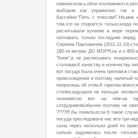
поизносилась,обои отклеиваются,зат
выбором как украинских так и 
бассейне:"Пять с плюсом!!".Но,мне
том,что он откроется только,когда 
расчитывали купание в море перем
поплавать только последние перед 
Сергеем Павловичем (2011-11-10)-ст
180-ти метрах ДО МОРЯ,но и о 800-
"Киев",а не расписывать ехидненьк
столовая.К качеству и количеству пи
вот посуда была очень грязная:в стак
происхождения и поэтому налитый ч
попросишь об этом.А тарелки моются,
стопки,ощущала на пальцах несмыты
экономят,но вот на чём-на го
сотрудников(обычно поэтому не хвата
????Я бы поняла,если б такое случи
посуда преследовала нас все три нед
сына через несколько дней по прие
сильно задумалась после того,к