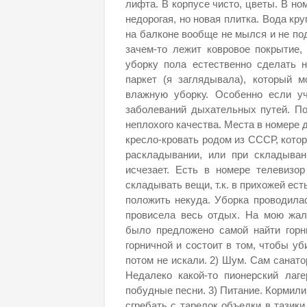
лифта. В корпусе чисто, цветы. В н
недорогая, но новая плитка. Вода кру
на балконе вообще не мылся и не под
зачем-то лежит ковровое покрытие,
уборку пола естественно сделать 
паркет (я заглядывала), который 
влажную уборку. Особенно если уч
заболеваний дыхательных путей. По
неплохого качества. Места в номере 
кресло-кровать родом из СССР, котор
раскладывании, или при складыван
исчезает. Есть в номере телевизо
складывать вещи, т.к. в прихожей ес
положить некуда. Уборка проводилас
провисела весь отдых. На мою жал
было предложено самой найти горни
горничной и состоит в том, чтобы уб
потом не искали. 2) Шум. Сам санато
Недалеко какой-то пионерский лаге
побудные песни. 3) Питание. Кормили
сгребать с тарелок объедки в тазики