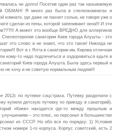
лжалась не долго! Посетив один раз так называемую
ой ОБМАН! Я много раз была в спелеокомнатах и
ой комнате, где даже не пахнет солью, не говоря уже о
ате сделан из пены, которой запенивают окна!!! И эти
ов???!!! А может это вообще ВРЕДНО для аллергиков
! Спелеотеропия санатория Киев города Алушты - это
ат это слово и не знают, что это такое! Никогда не
ории!!! Вот в г. Ялта в санатории им. Кирова отличная
ли кому-то надо подлечиться и оздоровиться едьте в
в санаторий Киев города Алушта. Была здесь первый и
но не хочу и не советую нормальным людям!!!
 2012г. по путевке соцстраха. Путевку разделили с
ку купили детскую путевку по приезду в санаторий).
аторий «Киев» находится где-то между прошлым и
 улучшениям – это плюс, но персонал в большинстве
рсонал из СССР. Но обо все по порядку: 1) Условия
тном номере 1-го корпуса. Корпус советский, есть 2