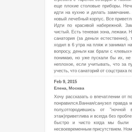
еще плохие столовые приборы. Неч
идти на кухню и делать замечание.
новый лечебный корпус. Все приветли
Идти по красивой набережной. За
чистый. Есть теневая зона, лежаки. 
санатория (за деньги естественно),
ходил в 6 утра на пляж и занимал н
вопросу, деньги как брали с «левых»
понимаю, но уже пускали бы их, не
неплохое, если учитывать, что за 
учесть, что санаторий от соцстраха 
Feb 9, 2015
Елена, Москва
Хочу рассказать о впечатлении от п
понравился.Ванная/санузел правда 
полу,отгородившись от "ночной 
этаж)приветлива и всегда без пробл
быстро и чисто когда мы были 
несвоевременным присутствием. Номе