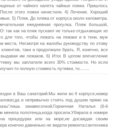
ищеные от чайного налета чайные ложки. Пришлось
 После этого ложки начистили. 4) Лечение. Хороший
вые. 5) Пляж. До пляжа от корпуса около километра.
мечательная ежедневная прогулка. Пляж большой,
НО: так как на пляж пускают не только отдыхающих из
 то для того, чтобы лежать на лежаке и в тени, муж
ам места. Несмотря на жалобы руководству по этому
 клиентов, таки и продолжали брать. Я, конечно, все
 выдавая им лежаков. 6) Итог. В целом впечатление
путевку мы заплатили всего 30% стоимости. Но если
получил-то полную стоимость путевки, то…….
оездки в Ваш санаторий.Мы жили во II корпусе,номер
маловат,да и непривычно стоять под душем прямо на
вазы"лишь занавесочкой.Горничная Наталья (6-й
ем меняла полотенца,когда просили.Убирала в номере
на процедурах или на море,не досаждая своим
ра конечно давненько не видели ремонта:сантехника