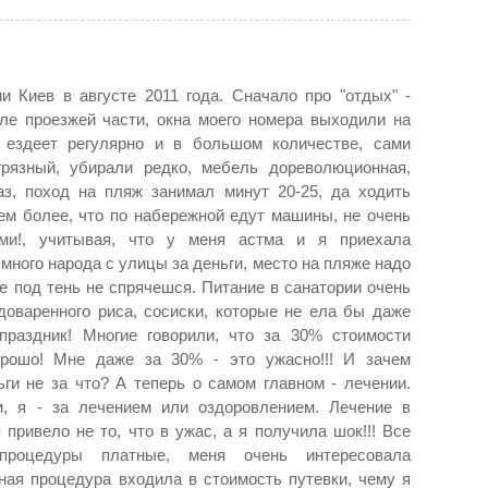
и Киев в августе 2011 года. Сначало про "отдых" -
ле проезжей части, окна моего номера выходили на
т ездеет регулярно и в большом количестве, сами
грязный, убирали редко, мебель дореволюционная,
з, поход на пляж занимал минут 20-25, да ходить
тем более, что по набережной едут машины, не очень
ми!, учитывая, что у меня астма и я приехала
 много народа с улицы за деньги, место на пляже надо
че под тень не спрячешся. Питание в санатории очень
доваренного риса, сосиски, которые не ела бы даже
раздник! Многие говорили, что за 30% стоимости
орошо! Мне даже за 30% - это ужасно!!! И зачем
ги не за что? А теперь о самом главном - лечении.
, я - за лечением или оздоровлением. Лечение в
привело не то, что в ужас, а я получила шок!!! Все
роцедуры платные, меня очень интересовала
ная процедура входила в стоимость путевки, чему я