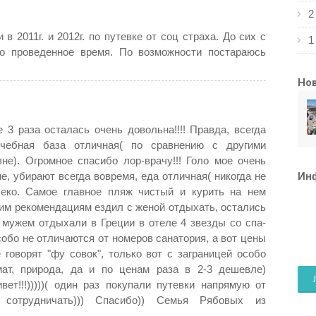
2
в 2011г. и 2012г. по путевке от соц страха. До сих с
1
о проведенное время. По возможности постараюсь
Но
 3 раза осталась очень довольна!!!! Правда, всегда
ечебная база отличная( по сравнению с другими
е). Огромное спасибо лор-врачу!!! Голо мое очень
, убирают всегда вовремя, еда отличная( никогда не
Ин
леко. Самое главное пляж чистый и курить на нем
оим рекомендациям ездил с женой отдыхать, остались
 мужем отдыхали в Греции в отеле 4 звезды со спа-
обо не отличаются от номеров санатория, а вот цены
 говорят "фу совок", только вот с заграницей особо
ат, природа, да и по ценам раза в 2-3 дешевле)
ет!!!)))))( один раз покупали путевки напрямую от
 сотрудничать))) Спасибо)) Семья Рябовых из