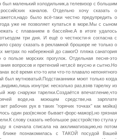
о был маленький холодильник,а телевизор с большим
российских каналов. Отдельно хочу сказать о
 кажется,надо было всё-таки честно предупредить о
погода уже не позволяет купаться в море.Мы с сыном
ежать с плаванием в бассейне.А в итоге удалось
отъездом три дня. И ещё о честности-я согласна с
оило сразу сказать в рекламной брошюре не только о
ах метрах по набережной до самогО пляжа санатория
о о пользе морских прогулок. Отдельная песня-это
тания вопросов и претензий нет,всё вкусно и сытно.Но
анах всё время кто-то или что-то плавало непонятного
ай был мутноватый.Подстаканники моют только когда
видимо,лишь изнутри: несколько раз,взяв тарелку из
й жир снаружи тарелки.Создаётся впечатление,что
рячей воде,на моющем средстве,на зарплате
ет рабочих рук в таких "горячих точках" как мойка)
лось один раз(всякое бывает-форс-мажор),но грязная
ели.К слову сказать небольшое расстройство стула у
зду я сначала списала на акклиматизацию,но потом
ак ближе познакомилась с ТАКОЙ посудой Вашей