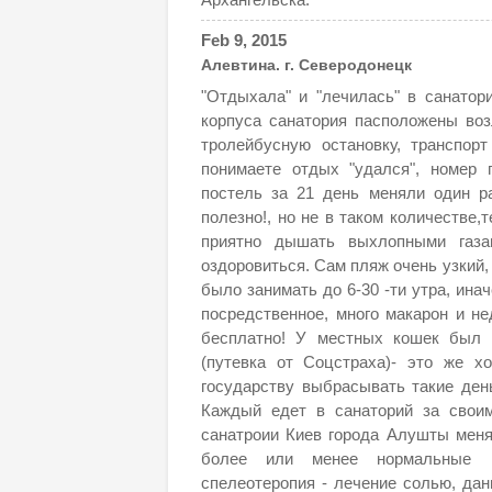
Feb 9, 2015
Алевтина. г. Северодонецк
"Отдыхала" и "лечилась" в санатори
корпуса санатория пасположены воз
тролейбусную остановку, транспор
понимаете отдых "удался", номер 
постель за 21 день меняли один ра
полезно!, но не в таком количестве,
приятно дышать выхлопными газа
оздоровиться. Сам пляж очень узкий,
было занимать до 6-30 -ти утра, ина
посредственное, много макарон и не
бесплатно! У местных кошек был п
(путевка от Соцстраха)- это же х
государству выбрасывать такие день
Каждый едет в санаторий за своим
санатроии Киев города Алушты меня 
более или менее нормальные п
спелеотеропия - лечение солью, дан