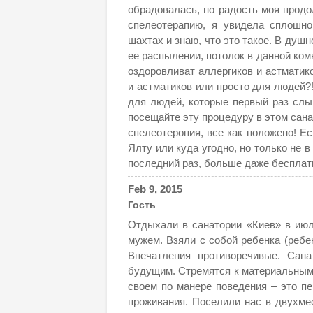
обрадовалась, но радость моя продо
спелеотерапию, я увидела сплошн
шахтах и знаю, что это такое. В душн
ее распылении, потолок в данной комн
оздоровливат аллергиков и астматик
и астматиков или просто для людей?
для людей, которые первый раз слыш
посещайте эту процедуру в этом санат
спелеотеропия, все как положено! Ес
Ялту или куда угодно, но только не 
последний раз, больше даже бесплат
Feb 9, 2015
Гость
Отдыхали в санатории «Киев» в июле
мужем. Взяли с собой ребенка (ребен
Впечатления противоречивые. Сан
будущим. Стремятся к материальным
своем по манере поведения – это пе
проживания. Поселили нас в двухмес