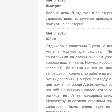
Mar 3, 2015
Дмитрий
Добрый день. Я отдыхал в санатории 
удовольствием вспоминаю прекрасн
приехать в санаторий!
Mar 3, 2015
Юлия
Отдыхала в санатории 3 раза. И все
жила в корпусе где столовая. Л
санаториями на самом высшем уровн
хорошо подлечивала. Номера хорошие
завернет). До пляжа не так уж да
запрещено!!! Коллега по работе по м
очень довольны. ( в прошлом году с
центром в пригороде Афин, номера ос
ого го!!! Не понимаю людей, которые
разницы нет. А тут шикарный клим
Менеджеру Анастасии огромный прив
санатория, было очень приятно
Архангельска.